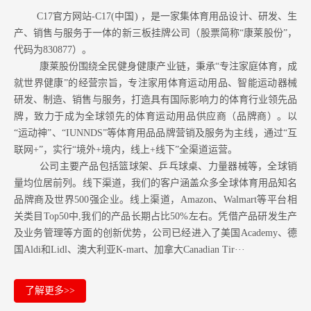
C17官方网站-C17(中国) ，是一家集体育用品设计、研发、生
产、销售与服务于一体的新三板挂牌公司（股票简称“康莱股份”，
代码为830877）。
康莱股份围绕全民健身健康产业链，秉承“专注家庭体育，成
就世界健康”的经营宗旨，专注家用体育运动用品、智能运动器械
研发、制造、销售与服务，打造具有国际影响力的体育行业领先品
牌，致力于成为全球领先的体育运动用品供应商（品牌商）。以
“运动神”、“IUNNDS”等体育用品品牌营销及服务为主线，通过“互
联网+”，实行“境外+境内，线上+线下”全渠道运营。
公司主要产品包括篮球架、乒乓球桌、力量器械等，全球销
量均位居前列。
线下渠道，我们的客户涵盖众多全球体育用品知名
品牌商及世界500强企业。
线上渠道，Amazon
、Walmart等
平台相
关类目Top50中,我们的产品长期占比50%左右。凭借产品研发生产
及业务管理等方面的创新优势，公司已经进入了美国Academy、德
国Aldi和Lidl、澳大利亚K-mart、加拿大Canadian Tir···
了解更多>>