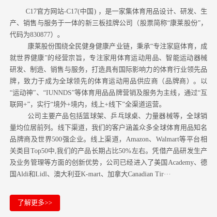
C17官方网站-C17(中国) ，是一家集体育用品设计、研发、生
产、销售与服务于一体的新三板挂牌公司（股票简称“康莱股份”，
代码为830877）。
康莱股份围绕全民健身健康产业链，秉承“专注家庭体育，成
就世界健康”的经营宗旨，专注家用体育运动用品、智能运动器械
研发、制造、销售与服务，打造具有国际影响力的体育行业领先品
牌，致力于成为全球领先的体育运动用品供应商（品牌商）。以
“运动神”、“IUNNDS”等体育用品品牌营销及服务为主线，通过“互
联网+”，实行“境外+境内，线上+线下”全渠道运营。
公司主要产品包括篮球架、乒乓球桌、力量器械等，全球销
量均位居前列。
线下渠道，我们的客户涵盖众多全球体育用品知名
品牌商及世界500强企业。
线上渠道，Amazon
、Walmart等
平台相
关类目Top50中,我们的产品长期占比50%左右。凭借产品研发生产
及业务管理等方面的创新优势，公司已经进入了美国Academy、德
国Aldi和Lidl、澳大利亚K-mart、加拿大Canadian Tir···
了解更多>>