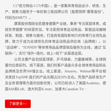
C17官方网站-C17(中国) ，是一家集体育用品设计、研发、生
产、销售与服务于一体的新三板挂牌公司（股票简称“康莱股份”，
代码为830877）。
康莱股份围绕全民健身健康产业链，秉承“专注家庭体育，成
就世界健康”的经营宗旨，专注家用体育运动用品、智能运动器械
研发、制造、销售与服务，打造具有国际影响力的体育行业领先品
牌，致力于成为全球领先的体育运动用品供应商（品牌商）。以
“运动神”、“IUNNDS”等体育用品品牌营销及服务为主线，通过“互
联网+”，实行“境外+境内，线上+线下”全渠道运营。
公司主要产品包括篮球架、乒乓球桌、力量器械等，全球销
量均位居前列。
线下渠道，我们的客户涵盖众多全球体育用品知名
品牌商及世界500强企业。
线上渠道，Amazon
、Walmart等
平台相
关类目Top50中,我们的产品长期占比50%左右。凭借产品研发生产
及业务管理等方面的创新优势，公司已经进入了美国Academy、德
国Aldi和Lidl、澳大利亚K-mart、加拿大Canadian Tir···
了解更多>>