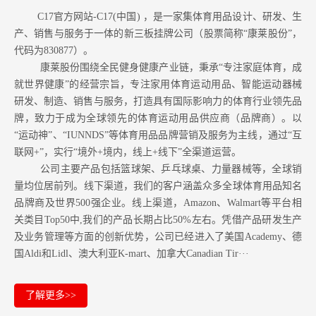
C17官方网站-C17(中国) ，是一家集体育用品设计、研发、生
产、销售与服务于一体的新三板挂牌公司（股票简称“康莱股份”，
代码为830877）。
康莱股份围绕全民健身健康产业链，秉承“专注家庭体育，成
就世界健康”的经营宗旨，专注家用体育运动用品、智能运动器械
研发、制造、销售与服务，打造具有国际影响力的体育行业领先品
牌，致力于成为全球领先的体育运动用品供应商（品牌商）。以
“运动神”、“IUNNDS”等体育用品品牌营销及服务为主线，通过“互
联网+”，实行“境外+境内，线上+线下”全渠道运营。
公司主要产品包括篮球架、乒乓球桌、力量器械等，全球销
量均位居前列。
线下渠道，我们的客户涵盖众多全球体育用品知名
品牌商及世界500强企业。
线上渠道，Amazon
、Walmart等
平台相
关类目Top50中,我们的产品长期占比50%左右。凭借产品研发生产
及业务管理等方面的创新优势，公司已经进入了美国Academy、德
国Aldi和Lidl、澳大利亚K-mart、加拿大Canadian Tir···
了解更多>>