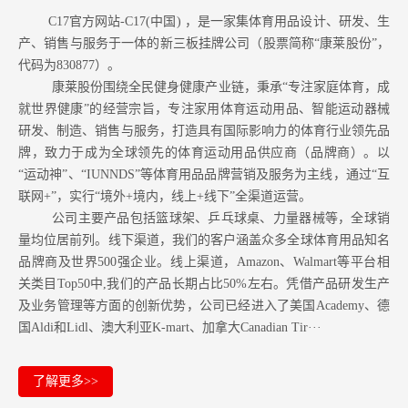
C17官方网站-C17(中国) ，是一家集体育用品设计、研发、生
产、销售与服务于一体的新三板挂牌公司（股票简称“康莱股份”，
代码为830877）。
康莱股份围绕全民健身健康产业链，秉承“专注家庭体育，成
就世界健康”的经营宗旨，专注家用体育运动用品、智能运动器械
研发、制造、销售与服务，打造具有国际影响力的体育行业领先品
牌，致力于成为全球领先的体育运动用品供应商（品牌商）。以
“运动神”、“IUNNDS”等体育用品品牌营销及服务为主线，通过“互
联网+”，实行“境外+境内，线上+线下”全渠道运营。
公司主要产品包括篮球架、乒乓球桌、力量器械等，全球销
量均位居前列。
线下渠道，我们的客户涵盖众多全球体育用品知名
品牌商及世界500强企业。
线上渠道，Amazon
、Walmart等
平台相
关类目Top50中,我们的产品长期占比50%左右。凭借产品研发生产
及业务管理等方面的创新优势，公司已经进入了美国Academy、德
国Aldi和Lidl、澳大利亚K-mart、加拿大Canadian Tir···
了解更多>>